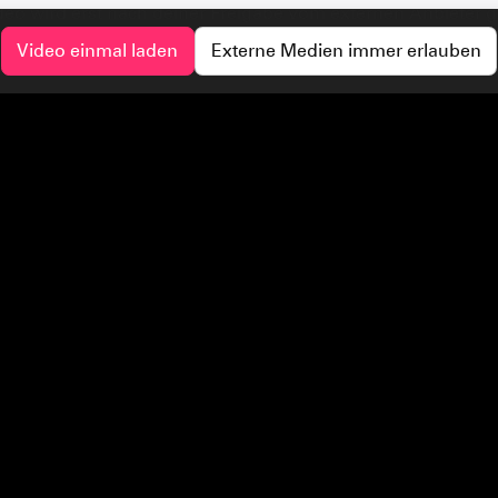
deo wird erst nach deiner Freigabe vom externen Anbieter g
Video einmal laden
Externe Medien immer erlauben