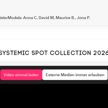
eler
Models: Anna C, David M, Maurice B., Jona P.
SYSTEMIC SPOT COLLECTION 202
EXTERNES VIDEO VON YOUTUBE
SYSTEMIC SPOT 2026
deo wird erst nach deiner Freigabe vom externen Anbieter g
Video einmal laden
Externe Medien immer erlauben