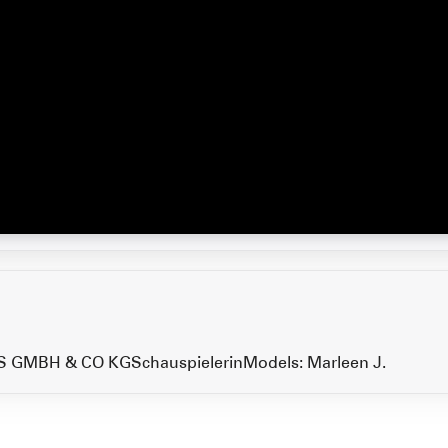
MS GMBH & CO KG
Schauspielerin
Models: Marleen J.