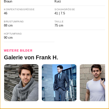
Braun
Kurz
KONFEKTIONSGRÖSSE
SCHUHGRÖSSE
46
41 | 7.5
BRUSTUMFANG
TAILLE
88 cm
75 cm
HÜFTUMFANG
90 cm
WEITERE BILDER
Galerie von Frank H.