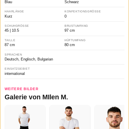
Blau
Schwarz
HAARLÄNGE
KONFEKTIONSGRÖSSE
Kurz
0
SCHUHGRÖSSE
BRUSTUMFANG
45 | 10.5
97 cm
TAILLE
HÜFTUMFANG
87 cm
80 cm
SPRACHEN
Deutsch, Englisch, Bulgarian
EINSATZGEBIET
international
WEITERE BILDER
Galerie von MIlen M.