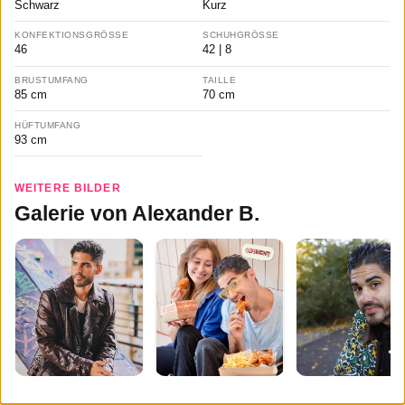
Schwarz
Kurz
KONFEKTIONSGRÖSSE
SCHUHGRÖSSE
46
42 | 8
BRUSTUMFANG
TAILLE
85 cm
70 cm
HÜFTUMFANG
93 cm
WEITERE BILDER
Galerie von Alexander B.