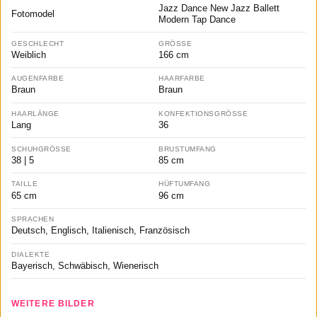
Jazz Dance New Jazz Ballett
Fotomodel
Modern Tap Dance
GESCHLECHT
GRÖSSE
Weiblich
166 cm
AUGENFARBE
HAARFARBE
Braun
Braun
HAARLÄNGE
KONFEKTIONSGRÖSSE
Lang
36
SCHUHGRÖSSE
BRUSTUMFANG
38 | 5
85 cm
TAILLE
HÜFTUMFANG
65 cm
96 cm
SPRACHEN
Deutsch, Englisch, Italienisch, Französisch
DIALEKTE
Bayerisch, Schwäbisch, Wienerisch
WEITERE BILDER