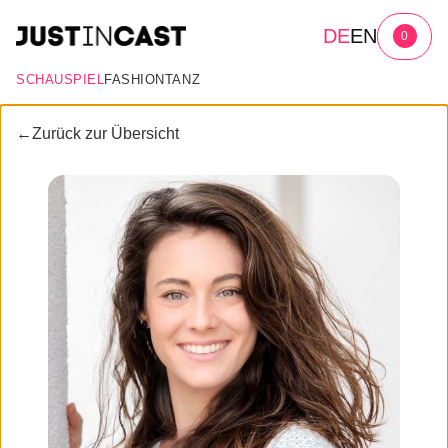
DE
EN
0
SCHAUSPIEL
FASHION
TANZ
←
Zurück zur Übersicht