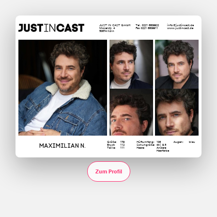
JUST IN CAST GmbH
Tel. 0221 6609922
info@justincast.de
Moselstr. 4
Fax 0221 6609911
www.justincast.de
50674 Köln
Größe:
179
Hüftumfang:
106
Augen:
blau
Maximilian N.
Brust:
112
Schuhgröße:
44 | 9.5
Taille:
111
Haare:
Andere
Haarfarbe
Zum Profil