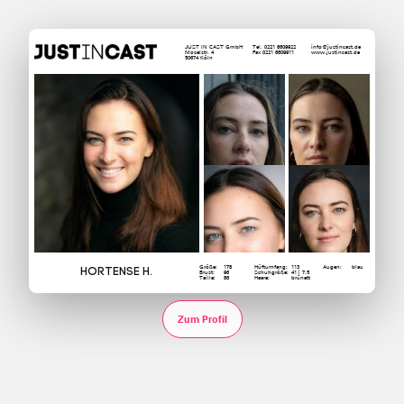
JUST IN CAST GmbH
Tel. 0221 6609922
info@justincast.de
Moselstr. 4
Fax 0221 6609911
www.justincast.de
50674 Köln
Größe:
178
Hüftumfang:
113
Augen:
blau
Hortense H.
Brust:
96
Schuhgröße:
41 | 7.5
Taille:
86
Haare:
brünett
Zum Profil