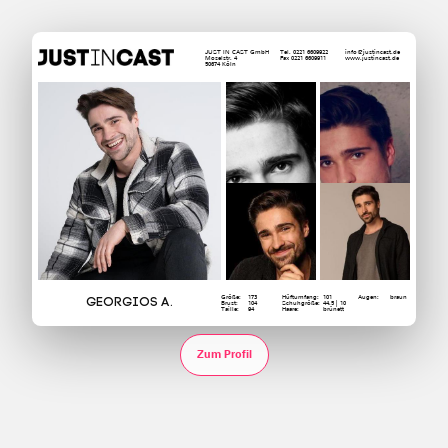
JUST IN CAST GmbH
Tel. 0221 6609922
info@justincast.de
Moselstr. 4
Fax 0221 6609911
www.justincast.de
50674 Köln
Größe:
173
Hüftumfang:
101
Augen:
braun
Georgios A.
Brust:
104
Schuhgröße:
44.5 | 10
Taille:
94
Haare:
brünett
Zum Profil