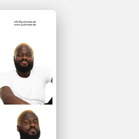
info@justincast.de
www.justincast.de