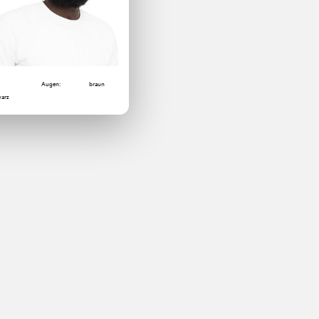
Augen:
braun
8
arz