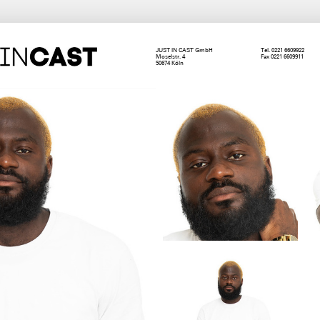
JUST IN CAST GmbH
Tel. 0221 6609922
Moselstr. 4
Fax 0221 6609911
50674 Köln