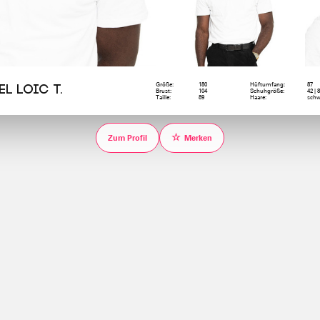
Größe:
180
Hüftumfang:
87
el Loic T.
Brust:
104
Schuhgröße:
42 | 
Taille:
89
Haare:
schw
☆
Zum Profil
Merken