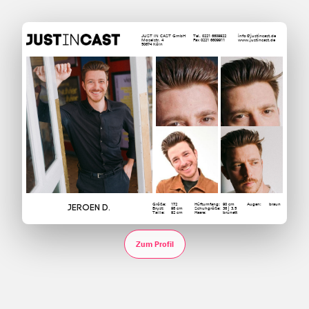
JUST IN CAST GmbH
Tel. 0221 6609922
info@justincast.de
Moselstr. 4
Fax 0221 6609911
www.justincast.de
50674 Köln
Größe:
172
Hüftumfang:
90 cm
Augen:
braun
Jeroen D.
Brust:
98 cm
Schuhgröße:
36 | 3.5
Taille:
92 cm
Haare:
brünett
Zum Profil