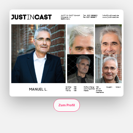
JUST IN CAST GmbH
Tel. 0221 6609922
info@justincast.de
Moselstr. 4
Fax 0221 6609911
www.justincast.de
50674 Köln
Größe:
183
Hüftumfang:
100
Augen:
braun
Manuel L.
Brust:
108
Schuhgröße:
43 | 9
Taille:
106
Haare:
Andere
Haarfarbe
Zum Profil