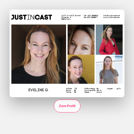
JUST IN CAST GmbH
Tel. 0221 6609922
info@justincast.de
Moselstr. 4
Fax 0221 6609911
www.justincast.de
50674 Köln
Größe:
173
Hüftumfang:
94
Augen:
grün
Eveline G.
Brust:
90
Schuhgröße:
39 | 6
Taille:
68
Haare:
blond
Zum Profil