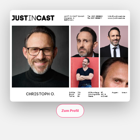
JUST IN CAST GmbH
Tel. 0221 6609922
info@justincast.de
Moselstr. 4
Fax 0221 6609911
www.justincast.de
50674 Köln
Größe:
174
Hüftumfang:
97
Augen:
braun
Christoph O.
Brust:
101
Schuhgröße:
43 | 9
Taille:
84
Haare:
brünett
Zum Profil