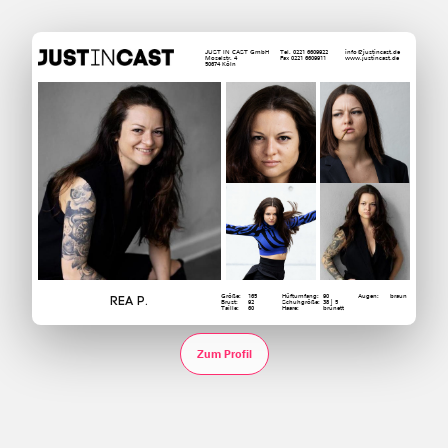
JUST IN CAST GmbH
Tel. 0221 6609922
info@justincast.de
Moselstr. 4
Fax 0221 6609911
www.justincast.de
50674 Köln
Größe:
165
Hüftumfang:
90
Augen:
braun
Rea P.
Brust:
92
Schuhgröße:
38 | 5
Taille:
60
Haare:
brünett
Zum Profil