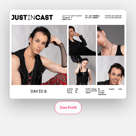
JUST IN CAST GmbH
Tel. 0221 6609922
info@justincast.de
Moselstr. 4
Fax 0221 6609911
www.justincast.de
50674 Köln
Größe:
184
Hüftumfang:
97
Augen:
blau
David B.
Brust:
94
Schuhgröße:
44 | 9.5
Taille:
74
Haare:
Andere
Haarfarbe
Zum Profil