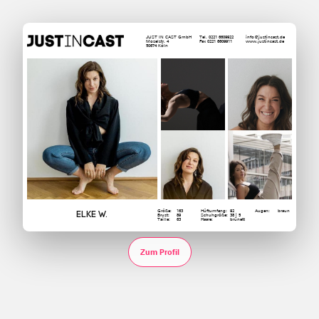
JUST IN CAST GmbH
Tel. 0221 6609922
info@justincast.de
Moselstr. 4
Fax 0221 6609911
www.justincast.de
50674 Köln
Größe:
163
Hüftumfang:
92
Augen:
braun
Elke W.
Brust:
89
Schuhgröße:
38 | 5
Taille:
63
Haare:
brünett
Zum Profil