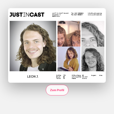
JUST IN CAST GmbH
Tel. 0221 6609922
info@justincast.de
Moselstr. 4
Fax 0221 6609911
www.justincast.de
50674 Köln
Größe:
178
Hüftumfang:
90
Augen:
blau
Leon J.
Brust:
98
Schuhgröße:
44 | 9.5
Taille:
75
Haare:
blond
Zum Profil