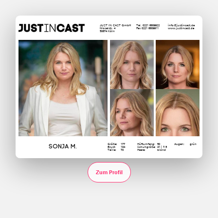
JUST IN CAST GmbH
Tel. 0221 6609922
info@justincast.de
Moselstr. 4
Fax 0221 6609911
www.justincast.de
50674 Köln
Größe:
177
Hüftumfang:
50
Augen:
grün
Sonja M.
Brust:
104
Schuhgröße:
41 | 7.5
Taille:
70
Haare:
blond
Zum Profil