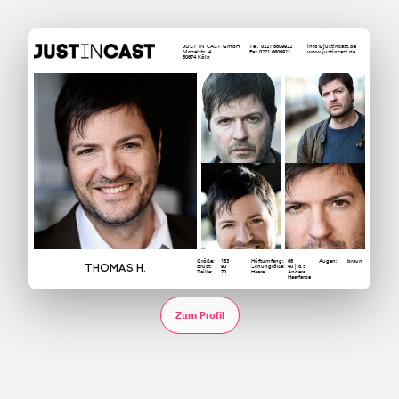
JUST IN CAST GmbH
Tel. 0221 6609922
info@justincast.de
Moselstr. 4
Fax 0221 6609911
www.justincast.de
50674 Köln
Größe:
183
Hüftumfang:
66
Augen:
braun
Thomas H.
Brust:
90
Schuhgröße:
40 | 6.5
Taille:
70
Haare:
Andere
Haarfarbe
Zum Profil