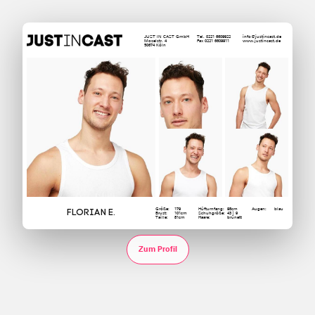
JUST IN CAST GmbH
Tel. 0221 6609922
info@justincast.de
Moselstr. 4
Fax 0221 6609911
www.justincast.de
50674 Köln
Größe:
179
Hüftumfang:
98cm
Augen:
blau
Florian E.
Brust:
101cm
Schuhgröße:
43 | 9
Taille:
81cm
Haare:
brünett
Zum Profil