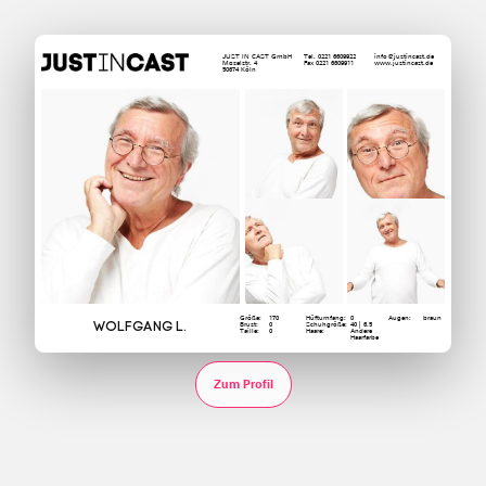
JUST IN CAST GmbH
Tel. 0221 6609922
info@justincast.de
Moselstr. 4
Fax 0221 6609911
www.justincast.de
50674 Köln
Größe:
170
Hüftumfang:
0
Augen:
braun
Wolfgang L.
Brust:
0
Schuhgröße:
40 | 6.5
Taille:
0
Haare:
Andere
Haarfarbe
Zum Profil