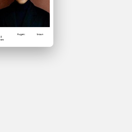
Augen:
braun
6.5
arz