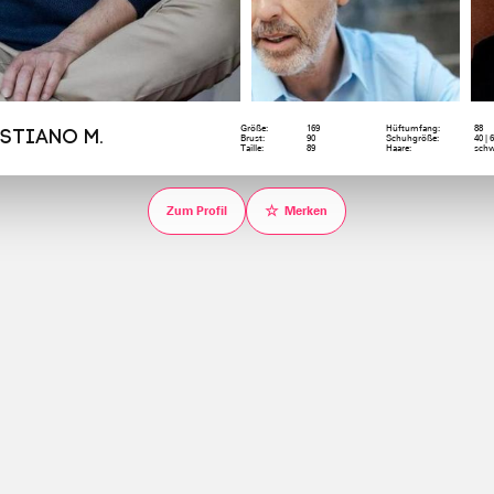
Größe:
169
Hüftumfang:
88
stiano M.
Brust:
90
Schuhgröße:
40 | 
Taille:
89
Haare:
schw
☆
Zum Profil
Merken