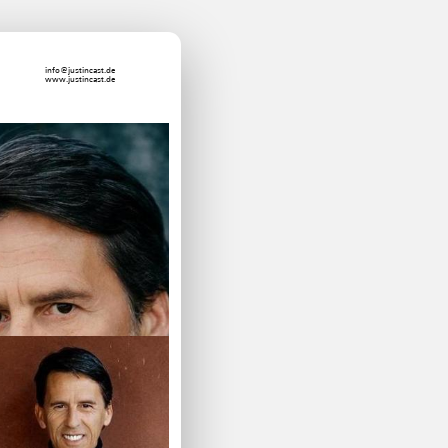
info@justincast.de
www.justincast.de