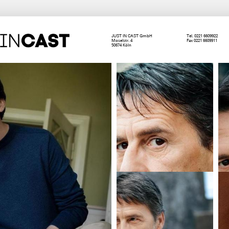
JUST IN CAST GmbH
Tel. 0221 6609922
Moselstr. 4
Fax 0221 6609911
50674 Köln