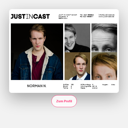
JUST IN CAST GmbH
Tel. 0221 6609922
info@justincast.de
Moselstr. 4
Fax 0221 6609911
www.justincast.de
50674 Köln
Größe:
183
Hüftumfang:
0
Augen:
blau
Norman N.
Brust:
0
Schuhgröße:
43 | 9
Taille:
0
Haare:
blond
Zum Profil