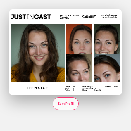
JUST IN CAST GmbH
Tel. 0221 6609922
info@justincast.de
Moselstr. 4
Fax 0221 6609911
www.justincast.de
50674 Köln
Größe:
169
Hüftumfang:
77
Augen:
blau
Theresia E.
Brust:
79
Schuhgröße:
38 | 5
Taille:
63
Haare:
brünett
Zum Profil