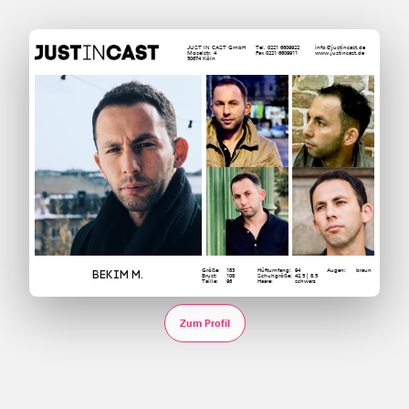
JUST IN CAST GmbH
Tel. 0221 6609922
info@justincast.de
Moselstr. 4
Fax 0221 6609911
www.justincast.de
50674 Köln
Größe:
183
Hüftumfang:
94
Augen:
braun
Bekim M.
Brust:
108
Schuhgröße:
42.5 | 8.5
Taille:
96
Haare:
schwarz
Zum Profil