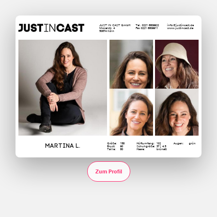
JUST IN CAST GmbH
Tel. 0221 6609922
info@justincast.de
Moselstr. 4
Fax 0221 6609911
www.justincast.de
50674 Köln
Größe:
158
Hüftumfang:
102
Augen:
grün
Martina L.
Brust:
90
Schuhgröße:
37 | 4.5
Taille:
80
Haare:
brünett
Zum Profil