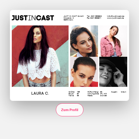
JUST IN CAST GmbH
Tel. 0221 6609922
info@justincast.de
Moselstr. 4
Fax 0221 6609911
www.justincast.de
50674 Köln
Größe:
165
Hüftumfang:
90
Augen:
braun
Laura C.
Brust:
87
Schuhgröße:
37 | 4.5
Taille:
65
Haare:
brünett
Zum Profil