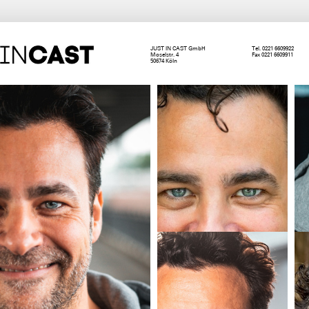
JUST IN CAST GmbH
Tel. 0221 6609922
Moselstr. 4
Fax 0221 6609911
50674 Köln