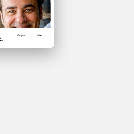
Augen:
blau
10
ett