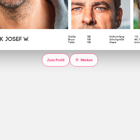
Größe:
180
Hüftumfang:
112
k Josef W.
Brust:
106
Schuhgröße:
44 | 
Taille:
106
Haare:
brün
☆
Zum Profil
Merken