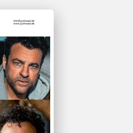
info@justincast.de
www.justincast.de