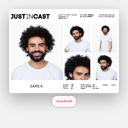
JUST IN CAST GmbH
Tel. 0221 6609922
info@justincast.de
Moselstr. 4
Fax 0221 6609911
www.justincast.de
50674 Köln
Größe:
188
Hüftumfang:
104
Augen:
braun
Zami K.
Brust:
101
Schuhgröße:
46 | 11
Taille:
84
Haare:
schwarz
Zum Profil