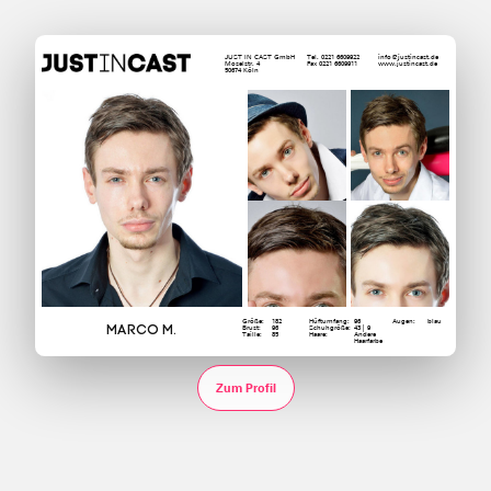
JUST IN CAST GmbH
Tel. 0221 6609922
info@justincast.de
Moselstr. 4
Fax 0221 6609911
www.justincast.de
50674 Köln
Größe:
182
Hüftumfang:
96
Augen:
blau
Marco M.
Brust:
96
Schuhgröße:
43 | 9
Taille:
85
Haare:
Andere
Haarfarbe
Zum Profil