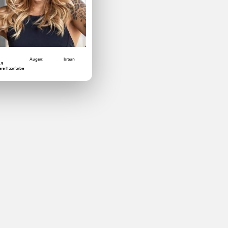
Augen:
braun
4.5
re Haarfarbe