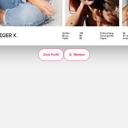
Größe:
165
Hüftumfang:
92
iger K.
Brust:
86
Schuhgröße:
37 | 
Taille:
69
Haare:
Ande
☆
Zum Profil
Merken