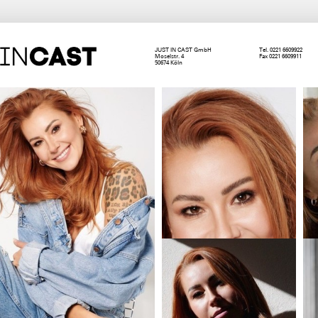
JUST IN CAST GmbH
Tel. 0221 6609922
Moselstr. 4
Fax 0221 6609911
50674 Köln