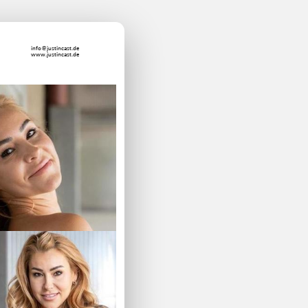
info@justincast.de
www.justincast.de